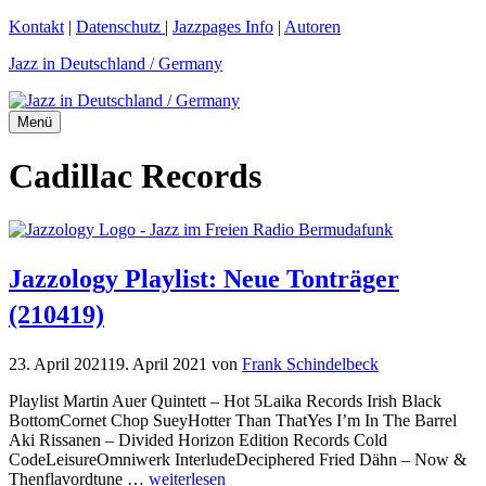
Zum
Kontakt
|
Datenschutz
|
Jazzpages Info
|
Autoren
Inhalt
Jazz in Deutschland / Germany
springen
Menü
Cadillac Records
Jazzology Playlist: Neue Tonträger
(210419)
23. April 2021
19. April 2021
von
Frank Schindelbeck
Playlist Martin Auer Quintett – Hot 5Laika Records Irish Black
BottomCornet Chop SueyHotter Than ThatYes I’m In The Barrel
Aki Rissanen – Divided Horizon Edition Records Cold
CodeLeisureOmniwerk InterludeDeciphered Fried Dähn – Now &
Thenflavordtune …
weiterlesen