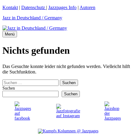
Zum
Kontakt
|
Datenschutz
|
Jazzpages Info
|
Autoren
Inhalt
Jazz in Deutschland / Germany
springen
Menü
Nichts gefunden
Das Gesuchte konnte leider nicht gefunden werden. Vielleicht hilft
die Suchfunktion.
Suchen
nach:
Suchen
Suchen