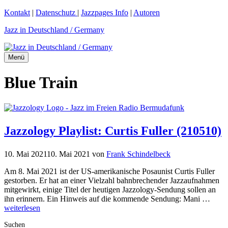
Zum
Kontakt
|
Datenschutz
|
Jazzpages Info
|
Autoren
Inhalt
Jazz in Deutschland / Germany
springen
Menü
Blue Train
Jazzology Playlist: Curtis Fuller (210510)
10. Mai 2021
10. Mai 2021
von
Frank Schindelbeck
Am 8. Mai 2021 ist der US-amerikanische Posaunist Curtis Fuller
gestorben. Er hat an einer Vielzahl bahnbrechender Jazzaufnahmen
mitgewirkt, einige Titel der heutigen Jazzology-Sendung sollen an
ihn erinnern. Ein Hinweis auf die kommende Sendung: Mani …
weiterlesen
Suchen