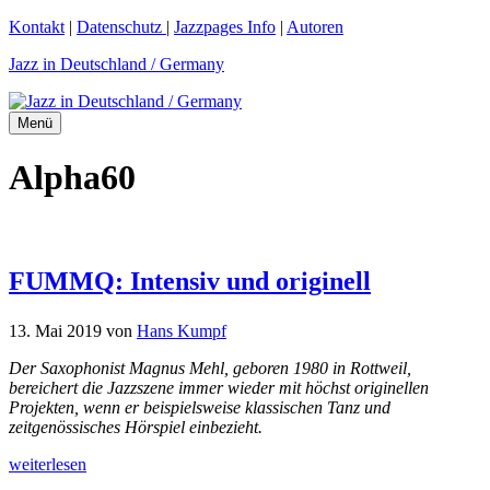
Zum
Kontakt
|
Datenschutz
|
Jazzpages Info
|
Autoren
Inhalt
Jazz in Deutschland / Germany
springen
Menü
Alpha60
FUMMQ: Intensiv und originell
13. Mai 2019
von
Hans Kumpf
Der Saxophonist Magnus Mehl, geboren 1980 in Rottweil,
bereichert die Jazzszene immer wieder mit höchst originellen
Projekten, wenn er beispielsweise klassischen Tanz und
zeitgenössisches Hörspiel einbezieht.
weiterlesen