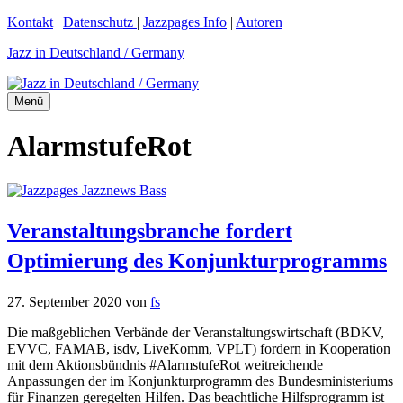
Zum
Kontakt
|
Datenschutz
|
Jazzpages Info
|
Autoren
Inhalt
Jazz in Deutschland / Germany
springen
Menü
AlarmstufeRot
Veranstaltungsbranche fordert
Optimierung des Konjunkturprogramms
27. September 2020
von
fs
Die maßgeblichen Verbände der Veranstaltungswirtschaft (BDKV,
EVVC, FAMAB, isdv, LiveKomm, VPLT) fordern in Kooperation
mit dem Aktionsbündnis #AlarmstufeRot weitreichende
Anpassungen der im Konjunkturprogramm des Bundesministeriums
für Finanzen geregelten Hilfen. Das beachtliche Hilfsprogramm ist