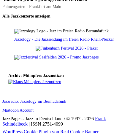
Palmengarten · Frankfurt am Main
Alle Jazzkonzerte anzeigen
Jazzology - Die Jazzsendung im freien Radio Rhein-Neckar
Archiv: Mümpfers Jazznotizen
Jazzradio: Jazzology im Bermudafunk
Mastodon Account
JazzPages - Jazz in Deutschland / © 1997 - 2026
Frank
Schindelbeck
| ISSN 2751-4099
Scroll
WordPress Cookie Plugin von Real Cookie Banner