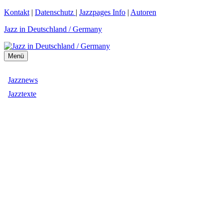
Zum
Kontakt
|
Datenschutz
|
Jazzpages Info
|
Autoren
Inhalt
Jazz in Deutschland / Germany
springen
Menü
Jazznews
Jazztexte