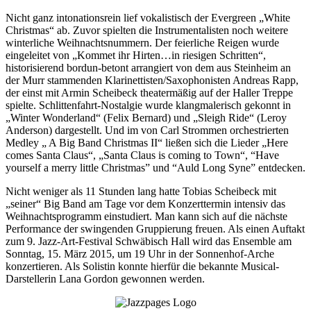
Nicht ganz intonationsrein lief vokalistisch der Evergreen „White
Christmas“ ab. Zuvor spielten die Instrumentalisten noch weitere
winterliche Weihnachtsnummern. Der feierliche Reigen wurde
eingeleitet von „Kommet ihr Hirten…in riesigen Schritten“,
historisierend bordun-betont arrangiert von dem aus Steinheim an
der Murr stammenden Klarinettisten/Saxophonisten Andreas Rapp,
der einst mit Armin Scheibeck theatermäßig auf der Haller Treppe
spielte. Schlittenfahrt-Nostalgie wurde klangmalerisch gekonnt in
„Winter Wonderland“ (Felix Bernard) und „Sleigh Ride“ (Leroy
Anderson) dargestellt. Und im von Carl Strommen orchestrierten
Medley „ A Big Band Christmas II“ ließen sich die Lieder „Here
comes Santa Claus“, „Santa Claus is coming to Town“, “Have
yourself a merry little Christmas” und “Auld Long Syne” entdecken.
Nicht weniger als 11 Stunden lang hatte Tobias Scheibeck mit
„seiner“ Big Band am Tage vor dem Konzerttermin intensiv das
Weihnachtsprogramm einstudiert. Man kann sich auf die nächste
Performance der swingenden Gruppierung freuen. Als einen Auftakt
zum 9. Jazz-Art-Festival Schwäbisch Hall wird das Ensemble am
Sonntag, 15. März 2015, um 19 Uhr in der Sonnenhof-Arche
konzertieren. Als Solistin konnte hierfür die bekannte Musical-
Darstellerin Lana Gordon gewonnen werden.