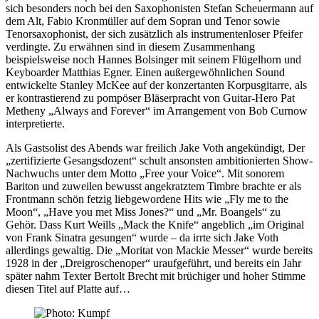
sich besonders noch bei den Saxophonisten Stefan Scheuermann auf
dem Alt, Fabio Kronmüller auf dem Sopran und Tenor sowie
Tenorsaxophonist, der sich zusätzlich als instrumentenloser Pfeifer
verdingte. Zu erwähnen sind in diesem Zusammenhang
beispielsweise noch Hannes Bolsinger mit seinem Flügelhorn und
Keyboarder Matthias Egner. Einen außergewöhnlichen Sound
entwickelte Stanley McKee auf der konzertanten Korpusgitarre, als
er kontrastierend zu pompöser Bläserpracht von Guitar-Hero Pat
Metheny „Always and Forever“ im Arrangement von Bob Curnow
interpretierte.
Als Gastsolist des Abends war freilich Jake Voth angekündigt, Der
„zertifizierte Gesangsdozent“ schult ansonsten ambitionierten Show-
Nachwuchs unter dem Motto „Free your Voice“. Mit sonorem
Bariton und zuweilen bewusst angekratztem Timbre brachte er als
Frontmann schön fetzig liebgewordene Hits wie „Fly me to the
Moon“, „Have you met Miss Jones?“ und „Mr. Boangels“ zu
Gehör. Dass Kurt Weills „Mack the Knife“ angeblich „im Original
von Frank Sinatra gesungen“ wurde – da irrte sich Jake Voth
allerdings gewaltig. Die „Moritat von Mackie Messer“ wurde bereits
1928 in der „Dreigroschenoper“ uraufgeführt, und bereits ein Jahr
später nahm Texter Bertolt Brecht mit brüchiger und hoher Stimme
diesen Titel auf Platte auf…