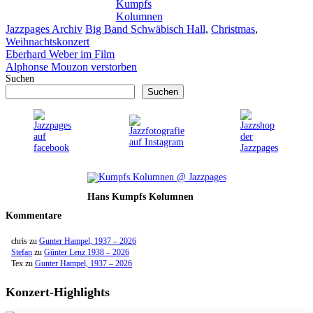
Kumpfs
Kolumnen
Kategorien
Schlagwörter
Jazzpages Archiv
Big Band Schwäbisch Hall
,
Christmas
,
Weihnachtskonzert
Eberhard Weber im Film
Alphonse Mouzon verstorben
Suchen
Suchen
Hans Kumpfs Kolumnen
Kommentare
chris
zu
Gunter Hampel, 1937 – 2026
Stefan
zu
Günter Lenz 1938 – 2026
Tex
zu
Gunter Hampel, 1937 – 2026
Konzert-Highlights