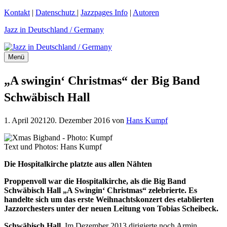
Zum
Kontakt
|
Datenschutz
|
Jazzpages Info
|
Autoren
Inhalt
Jazz in Deutschland / Germany
springen
Menü
„A swingin‘ Christmas“ der Big Band
Schwäbisch Hall
1. April 2021
20. Dezember 2016
von
Hans Kumpf
Text und Photos: Hans Kumpf
Die Hospitalkirche platzte aus allen Nähten
Proppenvoll war die Hospitalkirche, als die Big Band
Schwäbisch Hall „A Swingin‘ Christmas“ zelebrierte. Es
handelte sich um das erste Weihnachtskonzert des etablierten
Jazzorchesters unter der neuen Leitung von Tobias Scheibeck.
Schwäbisch Hall.
Im Dezember 2013 dirigierte noch Armin