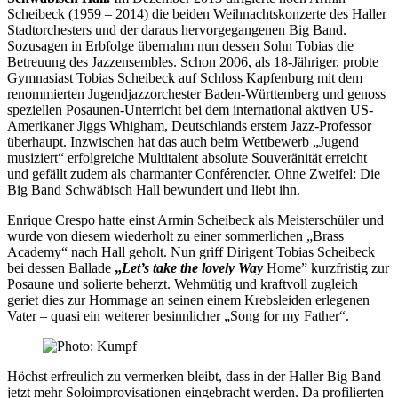
Scheibeck (1959 – 2014) die beiden Weihnachtskonzerte des Haller
Stadtorchesters und der daraus hervorgegangenen Big Band.
Sozusagen in Erbfolge übernahm nun dessen Sohn Tobias die
Betreuung des Jazzensembles. Schon 2006, als 18-Jähriger, probte
Gymnasiast Tobias Scheibeck auf Schloss Kapfenburg mit dem
renommierten Jugendjazzorchester Baden-Württemberg und genoss
speziellen Posaunen-Unterricht bei dem international aktiven US-
Amerikaner Jiggs Whigham, Deutschlands erstem Jazz-Professor
überhaupt. Inzwischen hat das auch beim Wettbewerb „Jugend
musiziert“ erfolgreiche Multitalent absolute Souveränität erreicht
und gefällt zudem als charmanter Conférencier. Ohne Zweifel: Die
Big Band Schwäbisch Hall bewundert und liebt ihn.
Enrique Crespo hatte einst Armin Scheibeck als Meisterschüler und
wurde von diesem wiederholt zu einer sommerlichen „Brass
Academy“ nach Hall geholt. Nun griff Dirigent Tobias Scheibeck
bei dessen Ballade
„
Let’s take the lovely Way
Home” kurzfristig zur
Posaune und solierte beherzt. Wehmütig und kraftvoll zugleich
geriet dies zur Hommage an seinen einem Krebsleiden erlegenen
Vater – quasi ein weiterer besinnlicher „Song for my Father“.
Höchst erfreulich zu vermerken bleibt, dass in der Haller Big Band
jetzt mehr Soloimprovisationen eingebracht werden. Da profilierten