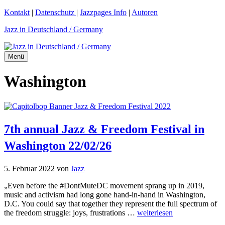
Zum
Kontakt
|
Datenschutz
|
Jazzpages Info
|
Autoren
Inhalt
Jazz in Deutschland / Germany
springen
Menü
Washington
7th annual Jazz & Freedom Festival in
Washington 22/02/26
5. Februar 2022
von
Jazz
„Even before the #DontMuteDC movement sprang up in 2019,
music and activism had long gone hand-in-hand in Washington,
D.C. You could say that together they represent the full spectrum of
the freedom struggle: joys, frustrations …
weiterlesen