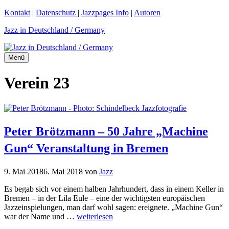
Zum
Kontakt
|
Datenschutz
|
Jazzpages Info
|
Autoren
Inhalt
Jazz in Deutschland / Germany
springen
Menü
Verein 23
Peter Brötzmann – 50 Jahre „Machine
Gun“ Veranstaltung in Bremen
9. Mai 2018
6. Mai 2018
von
Jazz
Es begab sich vor einem halben Jahrhundert, dass in einem Keller in
Bremen – in der Lila Eule – eine der wichtigsten europäischen
Jazzeinspielungen, man darf wohl sagen: ereignete. „Machine Gun“
war der Name und …
weiterlesen