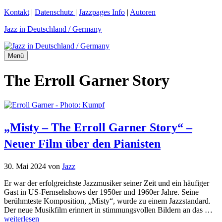
Zum
Kontakt
|
Datenschutz
|
Jazzpages Info
|
Autoren
Inhalt
Jazz in Deutschland / Germany
springen
Menü
The Erroll Garner Story
„Misty – The Erroll Garner Story“ –
Neuer Film über den Pianisten
30. Mai 2024
von
Jazz
Er war der erfolgreichste Jazzmusiker seiner Zeit und ein häufiger
Gast in US-Fernsehshows der 1950er und 1960er Jahre. Seine
berühmteste Komposition, „Misty“, wurde zu einem Jazzstandard.
Der neue Musikfilm erinnert in stimmungsvollen Bildern an das …
weiterlesen