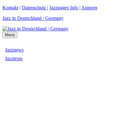
Zum
Kontakt
|
Datenschutz
|
Jazzpages Info
|
Autoren
Inhalt
Jazz in Deutschland / Germany
springen
Menü
Jazznews
Jazztexte