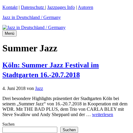
Zum
Kontakt
|
Datenschutz
|
Jazzpages Info
|
Autoren
Inhalt
Jazz in Deutschland / Germany
springen
Menü
Summer Jazz
Köln: Summer Jazz Festival im
Stadtgarten 16.-20.7.2018
4. Juni 2018
von
Jazz
Drei besondere Highlights präsentiert der Stadtgarten Köln bei
seinem „Summer Jazz“ von 16.-20.7.2018 in Kooperation mit dem
WDR. Mit THE BAD PLUS, dem Trio von CARLA BLEY mit
Steve Swallow und Andy Sheppard und der …
weiterlesen
Suchen
Suchen