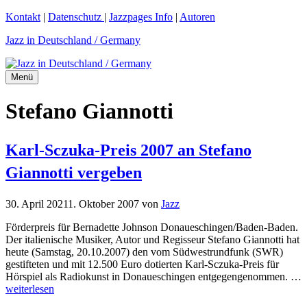
Zum
Kontakt
|
Datenschutz
|
Jazzpages Info
|
Autoren
Inhalt
Jazz in Deutschland / Germany
springen
Menü
Stefano Giannotti
Karl-Sczuka-Preis 2007 an Stefano
Giannotti vergeben
30. April 2021
1. Oktober 2007
von
Jazz
Förderpreis für Bernadette Johnson Donaueschingen/Baden-Baden.
Der italienische Musiker, Autor und Regisseur Stefano Giannotti hat
heute (Samstag, 20.10.2007) den vom Südwestrundfunk (SWR)
gestifteten und mit 12.500 Euro dotierten Karl-Sczuka-Preis für
Hörspiel als Radiokunst in Donaueschingen entgegengenommen. …
weiterlesen