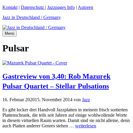
Zum
Kontakt
|
Datenschutz
|
Jazzpages Info
|
Autoren
Inhalt
Jazz in Deutschland / Germany
springen
Menü
Pulsar
Gastreview von 3,40: Rob Mazurek
Pulsar Quartet – Stellar Pulsations
16. Februar 2020
15. November 2014
von
Jazz
Es gibt locker drei Handvoll Jazzplatten in meinem frisch sortierten
Plattenschrank, die teils seit Jahren auf einige wohlwollende Worte
in diesem virtuellen Raum warten. Damit sind sie nicht alleine, denn
auch Platten anderer Genres stehen …
weiterlesen