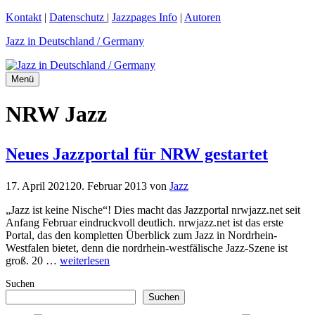
Zum
Kontakt
|
Datenschutz
|
Jazzpages Info
|
Autoren
Inhalt
Jazz in Deutschland / Germany
springen
Menü
NRW Jazz
Neues Jazzportal für NRW gestartet
17. April 2021
20. Februar 2013
von
Jazz
„Jazz ist keine Nische“! Dies macht das Jazzportal nrwjazz.net seit
Anfang Februar eindruckvoll deutlich. nrwjazz.net ist das erste
Portal, das den kompletten Überblick zum Jazz in Nordrhein-
Westfalen bietet, denn die nordrhein-westfälische Jazz-Szene ist
groß. 20 …
weiterlesen
Suchen
Suchen