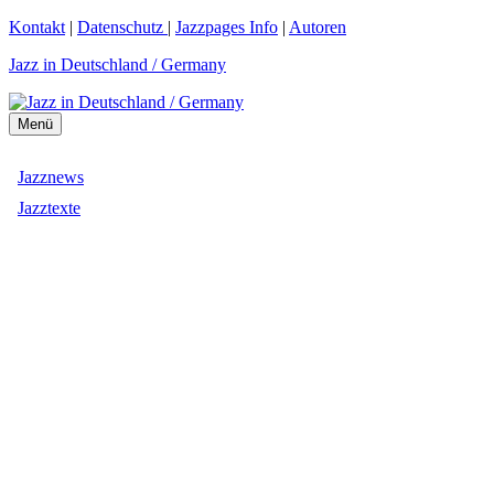
Zum
Kontakt
|
Datenschutz
|
Jazzpages Info
|
Autoren
Inhalt
Jazz in Deutschland / Germany
springen
Menü
Jazznews
Jazztexte