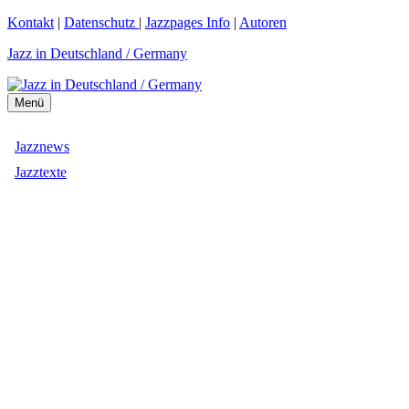
Zum
Kontakt
|
Datenschutz
|
Jazzpages Info
|
Autoren
Inhalt
Jazz in Deutschland / Germany
springen
Menü
Jazznews
Jazztexte