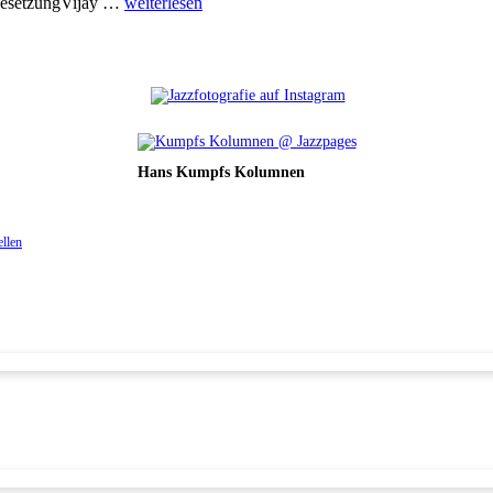
BesetzungVijay …
weiterlesen
Hans Kumpfs Kolumnen
ellen