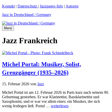
Zum
Kontakt
|
Datenschutz
|
Jazzpages Info
|
Autoren
Inhalt
Jazz in Deutschland / Germany
springen
Menü
Jazz Frankreich
Michel Portal: Musiker, Solist,
Grenzgänger (1935–2026)
15. Februar 2026
von
Jazz
Michel Portal ist am 12. Februar 2026 in Paris kurz nach seinem 90.
Geburtstag gestorben. Er war Klarinettist, Bassklarinettist und
Saxophonist, und er war vor allem eines: ein Musiker, der sich
wenig festlegen ließ. Portal …
weiterlesen