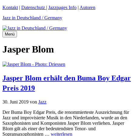
Zum
Kontakt
|
Datenschutz
|
Jazzpages Info
|
Autoren
Inhalt
Jazz in Deutschland / Germany
springen
Menü
Jasper Blom
Jasper Blom erhält den Buma Boy Edgar
Preis 2019
30. Juni 2019
von
Jazz
Der Buma Boy Edgar Preis, die renommierteste Auszeichnung für
Jazz und improvisierte Musik in den Niederlanden, wurde an den
Saxophonisten und Komponisten Jasper Blom verliehen. Jasper
Blom gilt als einer der bedeutendsten Tenor- und
Sopransaxophonisten …
weiterlesen