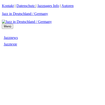
Zum
Kontakt
|
Datenschutz
|
Jazzpages Info
|
Autoren
Inhalt
Jazz in Deutschland / Germany
springen
Menü
Jazznews
Jazztexte