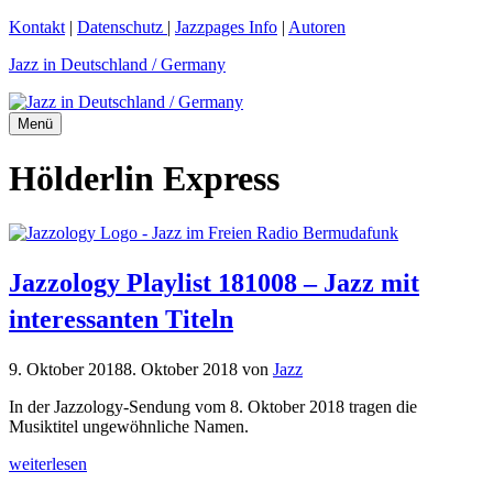
Zum
Kontakt
|
Datenschutz
|
Jazzpages Info
|
Autoren
Inhalt
Jazz in Deutschland / Germany
springen
Menü
Hölderlin Express
Jazzology Playlist 181008 – Jazz mit
interessanten Titeln
9. Oktober 2018
8. Oktober 2018
von
Jazz
In der Jazzology-Sendung vom 8. Oktober 2018 tragen die
Musiktitel ungewöhnliche Namen.
weiterlesen