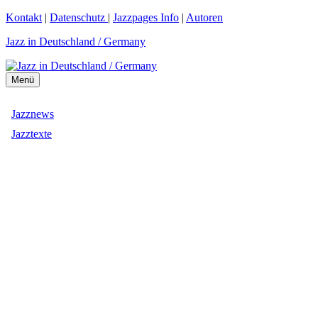
Zum
Kontakt
|
Datenschutz
|
Jazzpages Info
|
Autoren
Inhalt
Jazz in Deutschland / Germany
springen
Menü
Jazznews
Jazztexte