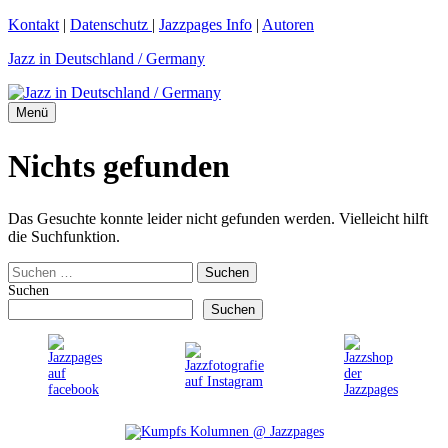
Zum
Kontakt
|
Datenschutz
|
Jazzpages Info
|
Autoren
Inhalt
Jazz in Deutschland / Germany
springen
Menü
Nichts gefunden
Das Gesuchte konnte leider nicht gefunden werden. Vielleicht hilft
die Suchfunktion.
Suchen
nach:
Suchen
Suchen