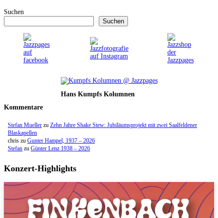
Suchen
Suchen
Hans Kumpfs Kolumnen
Kommentare
Stefan Mueller
zu
Zehn Jahre Shake Stew: Jubiläumsprojekt mit zwei Saalfeldener
Blaskapellen
chris
zu
Gunter Hampel, 1937 – 2026
Stefan
zu
Günter Lenz 1938 – 2026
Konzert-Highlights