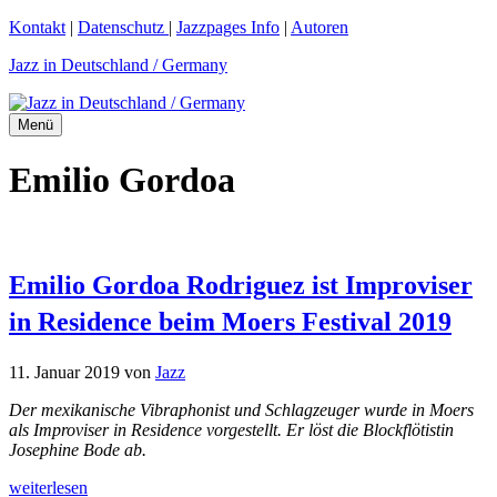
Zum
Kontakt
|
Datenschutz
|
Jazzpages Info
|
Autoren
Inhalt
Jazz in Deutschland / Germany
springen
Menü
Emilio Gordoa
Emilio Gordoa Rodriguez ist Improviser
in Residence beim Moers Festival 2019
11. Januar 2019
von
Jazz
Der mexikanische Vibraphonist und Schlagzeuger wurde in Moers
als Improviser in Residence vorgestellt. Er löst die Blockflötistin
Josephine Bode ab.
weiterlesen