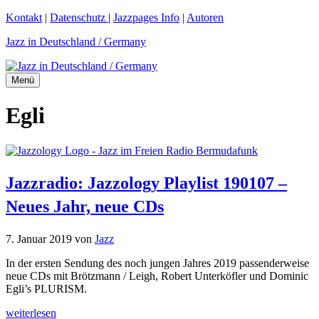
Zum
Kontakt
|
Datenschutz
|
Jazzpages Info
|
Autoren
Inhalt
Jazz in Deutschland / Germany
springen
Menü
Egli
Jazzradio: Jazzology Playlist 190107 –
Neues Jahr, neue CDs
7. Januar 2019
von
Jazz
In der ersten Sendung des noch jungen Jahres 2019 passenderweise
neue CDs mit Brötzmann / Leigh, Robert Unterköfler und Dominic
Egli’s PLURISM.
weiterlesen