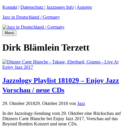
Zum
Kontakt
|
Datenschutz
|
Jazzpages Info
|
Autoren
Inhalt
Jazz in Deutschland / Germany
springen
Menü
Dirk Blämlein Terzett
Jazzology Playlist 181029 – Enjoy Jazz
Vorschau / neue CDs
29. Oktober 2018
29. Oktober 2018
von
Jazz
In der Jazzology-Sendung vom 29. Oktober eine Rückschau auf
Ditzners Carte Blanche bei Enjoy Jazz 2017, Vorschau auf das
Beyond Borders Konzert und neue CDs.