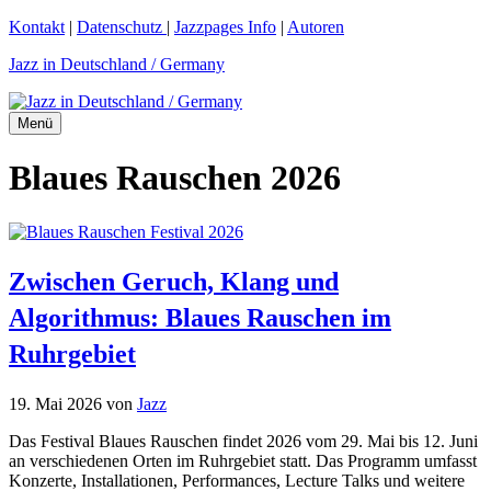
Zum
Kontakt
|
Datenschutz
|
Jazzpages Info
|
Autoren
Inhalt
Jazz in Deutschland / Germany
springen
Menü
Blaues Rauschen 2026
Zwischen Geruch, Klang und
Algorithmus: Blaues Rauschen im
Ruhrgebiet
19. Mai 2026
von
Jazz
Das Festival Blaues Rauschen findet 2026 vom 29. Mai bis 12. Juni
an verschiedenen Orten im Ruhrgebiet statt. Das Programm umfasst
Konzerte, Installationen, Performances, Lecture Talks und weitere