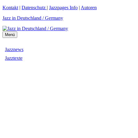
Zum
Kontakt
|
Datenschutz
|
Jazzpages Info
|
Autoren
Inhalt
Jazz in Deutschland / Germany
springen
Menü
Jazznews
Jazztexte