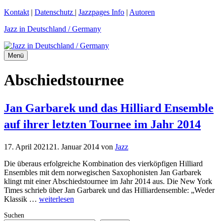
Zum
Kontakt
|
Datenschutz
|
Jazzpages Info
|
Autoren
Inhalt
Jazz in Deutschland / Germany
springen
Menü
Abschiedstournee
Jan Garbarek und das Hilliard Ensemble
auf ihrer letzten Tournee im Jahr 2014
17. April 2021
21. Januar 2014
von
Jazz
Die überaus erfolgreiche Kombination des vierköpfigen Hilliard
Ensembles mit dem norwegischen Saxophonisten Jan Garbarek
klingt mit einer Abschiedstournee im Jahr 2014 aus. Die New York
Times schrieb über Jan Garbarek und das Hilliardensemble: „Weder
Klassik …
weiterlesen
Suchen