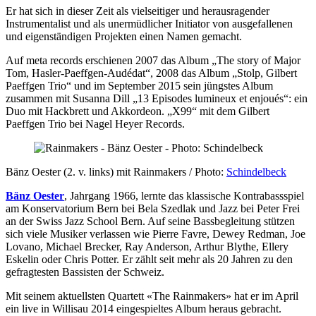
Er hat sich in dieser Zeit als vielseitiger und herausragender
Instrumentalist und als unermüdlicher Initiator von ausgefallenen
und eigenständigen Projekten einen Namen gemacht.
Auf meta records erschienen 2007 das Album „The story of Major
Tom, Hasler-Paeffgen-Audédat“, 2008 das Album „Stolp, Gilbert
Paeffgen Trio“ und im September 2015 sein jüngstes Album
zusammen mit Susanna Dill „13 Episodes lumineux et enjoués“: ein
Duo mit Hackbrett und Akkordeon. „X99“ mit dem Gilbert
Paeffgen Trio bei Nagel Heyer Records.
Bänz Oester (2. v. links) mit Rainmakers / Photo:
Schindelbeck
Bänz Oester
, Jahrgang 1966, lernte das klassische Kontrabassspiel
am Konservatorium Bern bei Bela Szedlak und Jazz bei Peter Frei
an der Swiss Jazz School Bern. Auf seine Bassbegleitung stützen
sich viele Musiker verlassen wie Pierre Favre, Dewey Redman, Joe
Lovano, Michael Brecker, Ray Anderson, Arthur Blythe, Ellery
Eskelin oder Chris Potter. Er zählt seit mehr als 20 Jahren zu den
gefragtesten Bassisten der Schweiz.
Mit seinem aktuellsten Quartett «The Rainmakers» hat er im April
ein live in Willisau 2014 eingespieltes Album heraus gebracht.