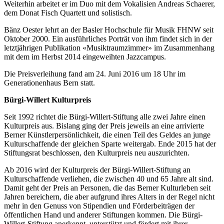
Weiterhin arbeitet er im Duo mit dem Vokalisien Andreas Schaerer,
dem Donat Fisch Quartett und solistisch.
Bänz Oester lehrt an der Basler Hochschule für Musik FHNW seit
Oktober 2000. Ein ausführliches Porträt von ihm findet sich in der
letztjährigen Publikation «Musiktraumzimmer» im Zusammenhang
mit dem im Herbst 2014 eingeweihten Jazzcampus.
Die Preisverleihung fand am 24. Juni 2016 um 18 Uhr im
Generationenhaus Bern statt.
Bürgi-Willert Kulturpreis
Seit 1992 richtet die Bürgi-Willert-Stiftung alle zwei Jahre einen
Kulturpreis aus. Bislang ging der Preis jeweils an eine arrivierte
Berner Künstlerpersönlichkeit, die einen Teil des Geldes an junge
Kulturschaffende der gleichen Sparte weitergab. Ende 2015 hat der
Stiftungsrat beschlossen, den Kulturpreis neu auszurichten.
Ab 2016 wird der Kulturpreis der Bürgi-Willert-Stiftung an
Kulturschaffende verliehen, die zwischen 40 und 65 Jahre alt sind.
Damit geht der Preis an Personen, die das Berner Kulturleben seit
Jahren bereichern, die aber aufgrund ihres Alters in der Regel nicht
mehr in den Genuss von Stipendien und Förderbeiträgen der
öffentlichen Hand und anderer Stiftungen kommen. Die Bürgi-
Willert-Stiftung anerkennt, unterstützt und fördert mit ihrer