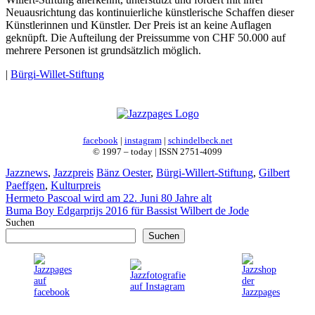
Neuausrichtung das kontinuierliche künstlerische Schaffen dieser
Künstlerinnen und Künstler. Der Preis ist an keine Auflagen
geknüpft. Die Aufteilung der Preissumme von CHF 50.000 auf
mehrere Personen ist grundsätzlich möglich.
|
Bürgi-Willet-Stiftung
facebook
|
instagram
|
schindelbeck.net
© 1997 – today | ISSN 2751-4099
Kategorien
Schlagwörter
Jazznews
,
Jazzpreis
Bänz Oester
,
Bürgi-Willert-Stiftung
,
Gilbert
Paeffgen
,
Kulturpreis
Hermeto Pascoal wird am 22. Juni 80 Jahre alt
Buma Boy Edgarprijs 2016 für Bassist Wilbert de Jode
Suchen
Suchen