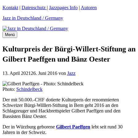
Zum
Kontakt
|
Datenschutz
|
Jazzpages Info
|
Autoren
Inhalt
Jazz in Deutschland / Germany
springen
Menü
Kulturpreis der Bürgi-Willert-Stiftung an
Gilbert Paeffgen und Bänz Oester
13. April 2021
26. Juni 2016
von
Jazz
Photo:
Schindelbeck
Der mit 50.000.-CHF dotierte Kulturpreis der renommierten
Schweizer Bürgi-Willlert-Stiftung in Bern geht 2016 an den
Schlagzeuger und Hackbrettspieler Gilbert Paeffgen und den
Bassisten Bänz Oester.
Der in Würzburg geborene
Gilbert Paeffgen
lebt seit rund 30
Jahren in der Schweiz.