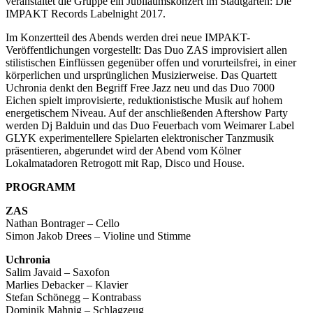
veranstaltet die Gruppe ein Jubiläumskonzert im Stadtgarten: Die
IMPAKT Records Labelnight 2017.
Im Konzertteil des Abends werden drei neue IMPAKT-
Veröffentlichungen vorgestellt: Das Duo ZAS improvisiert allen
stilistischen Einflüssen gegenüber offen und vorurteilsfrei, in einer
körperlichen und ursprünglichen Musizierweise. Das Quartett
Uchronia denkt den Begriff Free Jazz neu und das Duo 7000
Eichen spielt improvisierte, reduktionistische Musik auf hohem
energetischem Niveau. Auf der anschließenden Aftershow Party
werden Dj Balduin und das Duo Feuerbach vom Weimarer Label
GLYK experimentellere Spielarten elektronischer Tanzmusik
präsentieren, abgerundet wird der Abend vom Kölner
Lokalmatadoren Retrogott mit Rap, Disco und House.
PROGRAMM
ZAS
Nathan Bontrager – Cello
Simon Jakob Drees – Violine und Stimme
Uchronia
Salim Javaid – Saxofon
Marlies Debacker – Klavier
Stefan Schönegg – Kontrabass
Dominik Mahnig – Schlagzeug