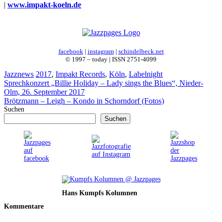
|
www.impakt-koeln.de
facebook
|
instagram
|
schindelbeck.net
© 1997 – today | ISSN 2751-4099
Kategorien
Schlagwörter
Jazznews
2017
,
Impakt Records
,
Köln
,
Labelnight
Sprechkonzert „Billie Holiday – Lady sings the Blues“, Nieder-
Olm, 26. September 2017
Brötzmann – Leigh – Kondo in Schorndorf (Fotos)
Suchen
Suchen
Hans Kumpfs Kolumnen
Kommentare