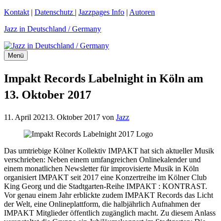
Zum
Kontakt
|
Datenschutz
|
Jazzpages Info
|
Autoren
Inhalt
Jazz in Deutschland / Germany
springen
Menü
Impakt Records Labelnight in Köln am
13. Oktober 2017
11. April 2021
3. Oktober 2017
von
Jazz
Das umtriebige Kölner Kollektiv IMPAKT hat sich aktueller Musik
verschrieben: Neben einem umfangreichen Onlinekalender und
einem monatlichen Newsletter für improvisierte Musik in Köln
organisiert IMPAKT seit 2017 eine Konzertreihe im Kölner Club
King Georg und die Stadtgarten-Reihe IMPAKT : KONTRAST.
Vor genau einem Jahr erblickte zudem IMPAKT Records das Licht
der Welt, eine Onlineplattform, die halbjährlich Aufnahmen der
IMPAKT Mitglieder öffentlich zugänglich macht. Zu diesem Anlass