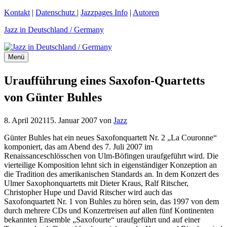
Zum
Kontakt
|
Datenschutz
|
Jazzpages Info
|
Autoren
Inhalt
Jazz in Deutschland / Germany
springen
Menü
Uraufführung eines Saxofon-Quartetts
von Günter Buhles
8. April 2021
15. Januar 2007
von
Jazz
Günter Buhles hat ein neues Saxofonquartett Nr. 2 „La Couronne“
komponiert, das am Abend des 7. Juli 2007 im
Renaissanceschlösschen von Ulm-Böfingen uraufgeführt wird. Die
vierteilige Komposition lehnt sich in eigenständiger Konzeption an
die Tradition des amerikanischen Standards an. In dem Konzert des
Ulmer Saxophonquartetts mit Dieter Kraus, Ralf Ritscher,
Christopher Hupe und David Ritscher wird auch das
Saxofonquartett Nr. 1 von Buhles zu hören sein, das 1997 von dem
durch mehrere CDs und Konzertreisen auf allen fünf Kontinenten
bekannten Ensemble „Saxofourte“ uraufgeführt und auf einer