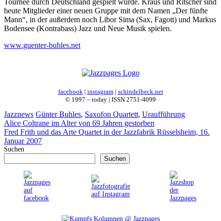
Tournee durch Deutschland gespielt wurde. Kraus und Ritscher sind
heute Mitglieder einer neuen Gruppe mit dem Namen „Der fünfte
Mann“, in der außerdem noch Libor Sima (Sax, Fagott) und Markus
Bodensee (Kontrabass) Jazz und Neue Musik spielen.
www.guenter-buhles.net
facebook
|
instagram
|
schindelbeck.net
© 1997 – today | ISSN 2751-4099
Kategorien
Schlagwörter
Jazznews
Günter Buhles
,
Saxofon Quartett
,
Uraufführung
Alice Coltrane im Alter von 69 Jahren gestorben
Fred Frith und das Arte Quartet in der Jazzfabrik Rüsselsheim, 16.
Januar 2007
Suchen
Suchen