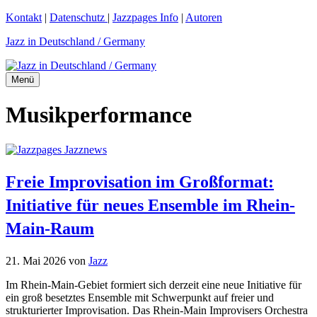
Zum
Kontakt
|
Datenschutz
|
Jazzpages Info
|
Autoren
Inhalt
Jazz in Deutschland / Germany
springen
Menü
Musikperformance
Freie Improvisation im Großformat:
Initiative für neues Ensemble im Rhein-
Main-Raum
21. Mai 2026
von
Jazz
Im Rhein-Main-Gebiet formiert sich derzeit eine neue Initiative für
ein groß besetztes Ensemble mit Schwerpunkt auf freier und
strukturierter Improvisation. Das Rhein-Main Improvisers Orchestra