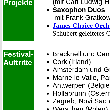
(mit Carl Ludwig 
Projekte
Saxophon Duos
mit Frank Gratko
James Choice Orch
Schubert geleitetes 
Festival-
Bracknell und Ca
Cork (Irland)
Auftritte
Amsterdam und Gr
Marne le Valle, Pa
Antwerpen (Belgie
Hollabrunn (Österr
Zagreb, Novi Sad 
Warschau (Polen)