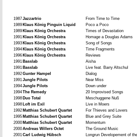
1987
Jazzartrio
From Time to Time
1989
Klaus König Pinguin Liquid
Poco a Poco
1989
Klaus König Orchestra
Times of Devastation
1991
Klaus König Orchestra
Homage a Douglas Adams
1993
Klaus König Orchestra
Song of Songs
1994
Klaus König Orchestra
Time Fragments
1996
Klaus König Orchestra
Reviews
1991
Basslab
Aisha
1991
Basslab
Live feat. Barry Altschul
1992
Gunter Hampel
Dialog
1991
Jungle Pilots
Near Miss
1994
Jungle Pilots
Down under
1994
The Remedy
20 Improvised Songs
1998
Duo Total
Meschuggene Nuß
1998
Loft im Exil
Live in Moers
1992
Matthias Schubert Quartet
For Thieves and Lovers
1995
Matthias Schubert Quartet
Blue and Grey Suite
2000
Matthias Schubert Quartet
Momentum
2000
Andreas Willers Octet
The Ground Music
2001
Carl Ludwig Hübsch
Longrun Developement of th