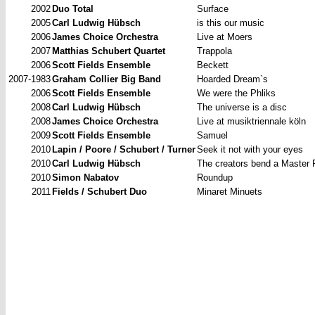
2002
Duo Total
Surface
2005
Carl Ludwig Hübsch
is this our music
2006
James Choice Orchestra
Live at Moers
2007
Matthias Schubert Quartet
Trappola
2006
Scott Fields Ensemble
Beckett
2007-1983
Graham Collier Big Band
Hoarded Dream`s
2006
Scott Fields Ensemble
We were the Phliks
2008
Carl Ludwig Hübsch
The universe is a disc
2008
James Choice Orchestra
Live at musiktriennale köln
2009
Scott Fields Ensemble
Samuel
2010
Lapin / Poore / Schubert / Turner
Seek it not with your eyes
2010
Carl Ludwig Hübsch
The creators bend a Master 
2010
Simon Nabatov
Roundup
2011
Fields / Schubert Duo
Minaret Minuets