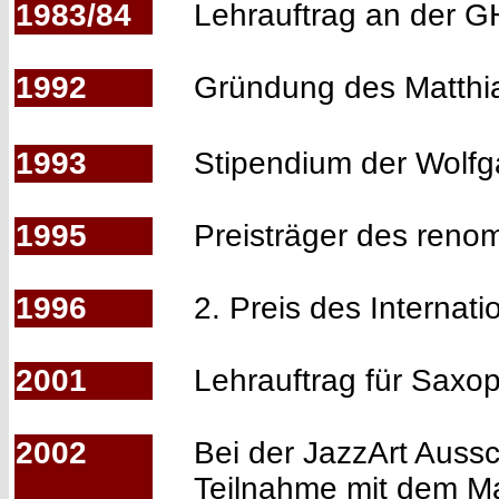
1983/84
Lehrauftrag an der G
1992
Gründung des Matthia
1993
Stipendium der Wolfga
1995
Preisträger des reno
1996
2. Preis des Internat
2001
Lehrauftrag für Saxo
2002
Bei der JazzArt Aussc
Teilnahme mit dem Ma