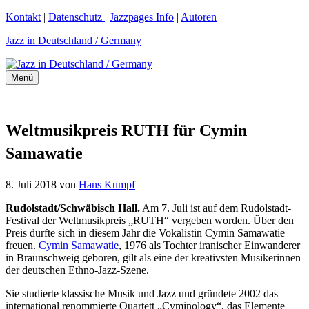
Zum
Kontakt
|
Datenschutz
|
Jazzpages Info
|
Autoren
Inhalt
Jazz in Deutschland / Germany
springen
Menü
Weltmusikpreis RUTH für Cymin
Samawatie
8. Juli 2018
von
Hans Kumpf
Rudolstadt/Schwäbisch Hall.
Am 7. Juli ist auf dem Rudolstadt-
Festival der Weltmusikpreis „RUTH“ vergeben worden. Über den
Preis durfte sich in diesem Jahr die Vokalistin Cymin Samawatie
freuen.
Cymin Samawatie
, 1976 als Tochter iranischer Einwanderer
in Braunschweig geboren, gilt als eine der kreativsten Musikerinnen
der deutschen Ethno-Jazz-Szene.
Sie studierte klassische Musik und Jazz und gründete 2002 das
international renommierte Quartett „Cyminology“, das Elemente