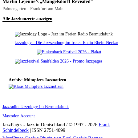
Martin Lejeune’s „Mangelsdorff Revisited“
Palmengarten · Frankfurt am Main
Alle Jazzkonzerte anzeigen
Jazzology - Die Jazzsendung im freien Radio Rhein-Neckar
Archiv: Mümpfers Jazznotizen
Jazzradio: Jazzology im Bermudafunk
Mastodon Account
JazzPages - Jazz in Deutschland / © 1997 - 2026
Frank
Schindelbeck
| ISSN 2751-4099
Scroll