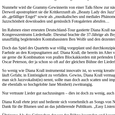
Nunmehr wird die Grammy-Gewinnerin von einer Talk-Show zur nächst
Derweil apostrophiert sie die Kritikerzunft als „Beauty Lady des Jazz“
als „gefälliger Engel“ sowie als „musikalisches und mediales Phänome
Jazzschönheit downloaden und genüsslich Fotogalerien abrufen…
Im Rahmen einer erneuten Deutschland-Tour gastierte Diana Krall na
Kongresszentrums Liederhalle. Diesmal brachte die 37-Jährige als Beg
unauffällig begleitenden Kontrabassisten Ben Wolfe und den dezent
Doch das Spiel des Quartetts war völlig vorgeplant und durchkonzipie
Faehnle an den Korpusgitarren auf. Diana Krall, die bereits im Alter vo
sie gerne die Kombination von prallen Blockakkorden mit perlenden 
Oscar Peterson, der ja schon so oft auf der gleichen Bühne der Liederha
So wenig wie Diana Krall instrumental innovativ ist, so wenig kreativ 
läuft Gefahr, in Eintönigkeit zu verfallen. Gewiss, Diana Krall verma
man sich Jazzvokalist(in) nennt, sollte man doch auch scatten und imp
die ebenfalls so hochgelobte Jane Monheit) zweitrangig.
Nur vertraute Lieder gut nachzusingen – dies ist doch zu wenig, auch
Diana Krall ehrte jetzt und bediente sich vornehmlich an Songs von N
Dank für die Blumen und an das jubilierende Publikum. „Easy Liste