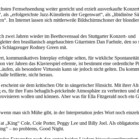
en Fernsehsendung weiter gereicht und erzielt ausverkaufte Konzert
, als „erfolgreichste Jazz-Künstlerin der Gegenwart“, als „libidinöse S
n“. Im Internet lassen sich mittlerweile Bildschirmschoner der blondier
ch zwei Jahren wieder im Beethovensaal des Stuttgarter Konzert- und
leiter den brasilianisch angehauchten Gitarristen Dan Faehnle, den so 
en Schlagzeuger Rodney Green mit.
rt, kommunikatives Interplay erfolgte selten, für wirkliche Spontaneit
n vier Jahren das Klavierspiel erlernte, ist bestimmt eine ordentliche P
Läufen, als besondere Virtuosin kann sie jedoch nicht gelten. Da kom
lle brillierte, nicht heraus.
erscheint sie dem kritischen Ohr in sängerischer Hinsicht. Mit ihrer Al
g es, für ihre Fans behaglich-prickelnde Atmosphäre zu verbreiten und 
rovisieren wollen und können. Aber was für Ella Fitzgerald noch ein Gr
 wenn man sich Mühe gibt, in der Interpretation jedes Wort noch einzel
at „King“ Cole, Cole Porter, Peggy Lee und Billy Joel. Als obligatori
ning“ – no problems, Good Night.