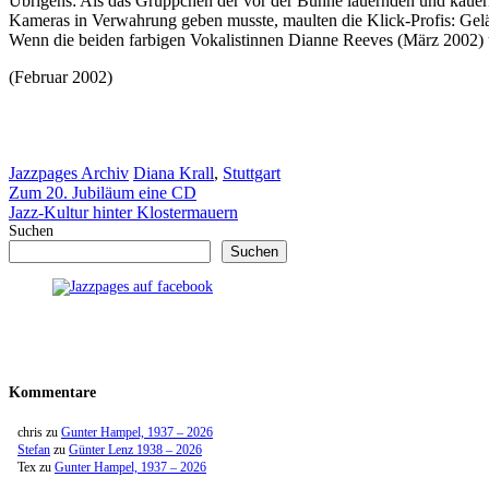
Übrigens: Als das Grüppchen der vor der Bühne lauernden und kauern
Kameras in Verwahrung geben musste, maulten die Klick-Profis: Gelä
Wenn die beiden farbigen Vokalistinnen Dianne Reeves (März 2002) un
(Februar 2002)
Kategorien
Schlagwörter
Jazzpages Archiv
Diana Krall
,
Stuttgart
Zum 20. Jubiläum eine CD
Jazz-Kultur hinter Klostermauern
Suchen
Suchen
Kommentare
chris
zu
Gunter Hampel, 1937 – 2026
Stefan
zu
Günter Lenz 1938 – 2026
Tex
zu
Gunter Hampel, 1937 – 2026