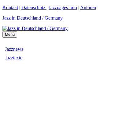
Zum
Kontakt
|
Datenschutz
|
Jazzpages Info
|
Autoren
Inhalt
Jazz in Deutschland / Germany
springen
Menü
Jazznews
Jazztexte