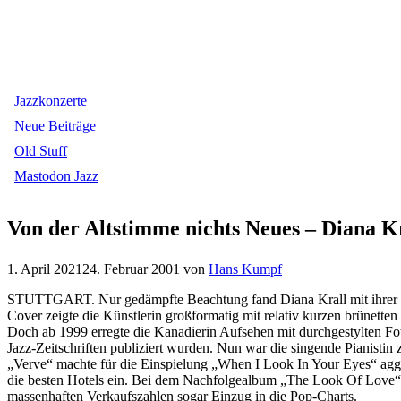
Jazzkonzerte
Neue Beiträge
Old Stuff
Mastodon Jazz
Von der Altstimme nichts Neues – Diana K
1. April 2021
24. Februar 2001
von
Hans Kumpf
STUTTGART. Nur gedämpfte Beachtung fand Diana Krall mit ihrer C
Cover zeigte die Künstlerin großformatig mit relativ kurzen brünetten 
Doch ab 1999 erregte die Kanadierin Aufsehen mit durchgestylten Fotos
Jazz-Zeitschriften publiziert wurden. Nun war die singende Pianistin 
„Verve“ machte für die Einspielung „When I Look In Your Eyes“ agg
die besten Hotels ein. Bei dem Nachfolgealbum „The Look Of Love“ hat
massenhaften Verkaufszahlen sogar Einzug in die Pop-Charts.