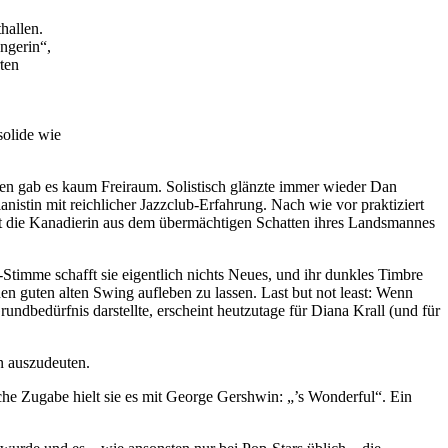
hallen.
ängerin“,
ten
solide wie
äten gab es kaum Freiraum. Solistisch glänzte immer wieder Dan
ianistin mit reichlicher Jazzclub-Erfahrung. Nach wie vor praktiziert
mt die Kanadierin aus dem übermächtigen Schatten ihres Landsmannes
t-Stimme schafft sie eigentlich nichts Neues, und ihr dunkles Timbre
den guten alten Swing aufleben zu lassen. Last but not least: Wenn
undbedürfnis darstellte, erscheint heutzutage für Diana Krall (und für
n auszudeuten.
sche Zugabe hielt sie es mit George Gershwin: „’s Wonderful“. Ein