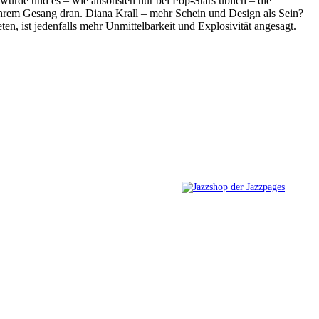
urde und es – wie ansonsten nur bei Pop-Stars üblich – die
ihrem Gesang dran. Diana Krall – mehr Schein und Design als Sein?
, ist jedenfalls mehr Unmittelbarkeit und Explosivität angesagt.