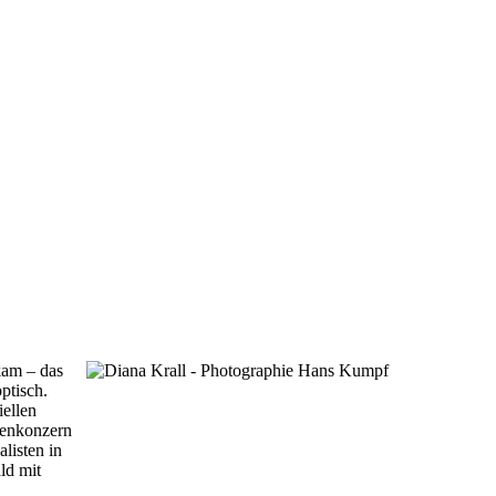
kam – das
ptisch.
iellen
ttenkonzern
listen in
ld mit