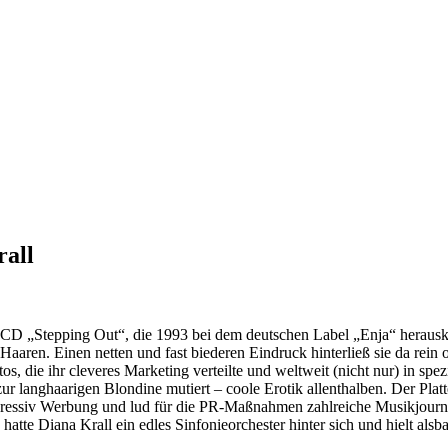
rall
D „Stepping Out“, die 1993 bei dem deutschen Label „Enja“ heraus
Haaren. Einen netten und fast biederen Eindruck hinterließ sie da rein o
, die ihr cleveres Marketing verteilte und weltweit (nicht nur) in spez
zur langhaarigen Blondine mutiert – coole Erotik allenthalben. Der Pla
ressiv Werbung und lud für die PR-Maßnahmen zahlreiche Musikjourna
te Diana Krall ein edles Sinfonieorchester hinter sich und hielt alsba