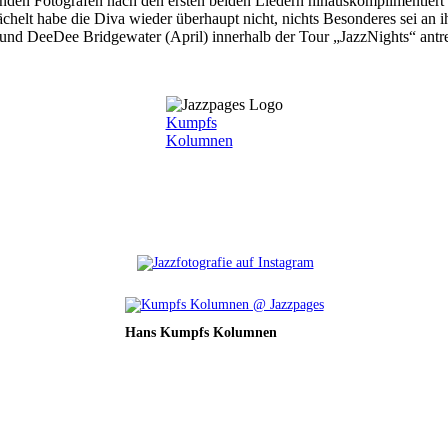
den Fotografen nach den ersten beiden Liedern hinauskomplimentiert w
chelt habe die Diva wieder überhaupt nicht, nichts Besonderes sei an 
d DeeDee Bridgewater (April) innerhalb der Tour „JazzNights“ antreten
Kumpfs
Kolumnen
Hans Kumpfs Kolumnen