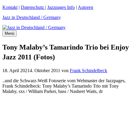
Zum
Kontakt
|
Datenschutz
|
Jazzpages Info
|
Autoren
Inhalt
Jazz in Deutschland / Germany
springen
Menü
Tony Malaby’s Tamarindo Trio bei Enjoy
Jazz 2011 (Fotos)
18. April 2021
4. Oktober 2011
von
Frank Schindelbeck
..und die Schwarz-Weiß Fotoserie vom Webmaster der Jazzpages,
Frank Schindelbeck: Tony Malaby’s Tamarindo Trio mit Tony
Malaby, sxs / William Parker, bass / Nasheet Waits, dr