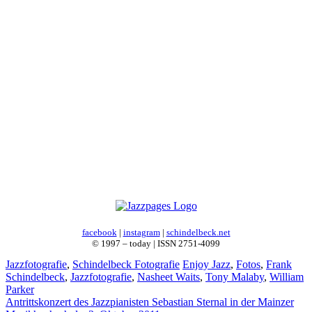
facebook
|
instagram
|
schindelbeck.net
© 1997 – today | ISSN 2751-4099
Kategorien
Schlagwörter
Jazzfotografie
,
Schindelbeck Fotografie
Enjoy Jazz
,
Fotos
,
Frank
Schindelbeck
,
Jazzfotografie
,
Nasheet Waits
,
Tony Malaby
,
William
Parker
Antrittskonzert des Jazzpianisten Sebastian Sternal in der Mainzer