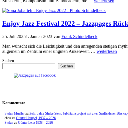
Musikerin, Komponistin und Bandleaderin, die …
weiterlesen
Enjoy Jazz Festival 2022 – Jazzpages Rüc
25. Juli 2025
1. Januar 2023
von
Frank Schindelbeck
Man wünscht sich die Leichtigkeit und den anregenden stetigen rhyth
allgemein im Zentrum einer unguten Außenwelt. …
weiterlesen
Suchen
Suchen
Kommentare
Stefan Mueller
zu
Zehn Jahre Shake Stew: Jubiläumsprojekt mit zwei Saalfeldener Blaskap
chris
zu
Gunter Hampel, 1937 – 2026
Stefan
zu
Günter Lenz 1938 – 2026