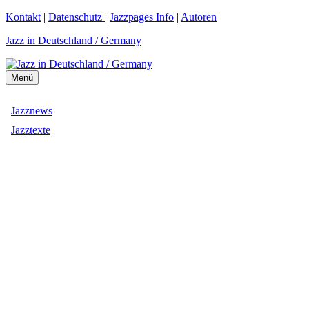
Zum
Kontakt
|
Datenschutz
|
Jazzpages Info
|
Autoren
Inhalt
Jazz in Deutschland / Germany
springen
Menü
Jazznews
Jazztexte