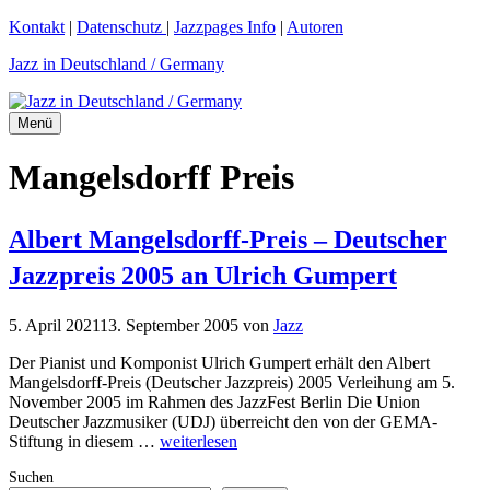
Zum
Kontakt
|
Datenschutz
|
Jazzpages Info
|
Autoren
Inhalt
Jazz in Deutschland / Germany
springen
Menü
Mangelsdorff Preis
Albert Mangelsdorff-Preis – Deutscher
Jazzpreis 2005 an Ulrich Gumpert
5. April 2021
13. September 2005
von
Jazz
Der Pianist und Komponist Ulrich Gumpert erhält den Albert
Mangelsdorff-Preis (Deutscher Jazzpreis) 2005 Verleihung am 5.
November 2005 im Rahmen des JazzFest Berlin Die Union
Deutscher Jazzmusiker (UDJ) überreicht den von der GEMA-
Stiftung in diesem …
weiterlesen
Suchen