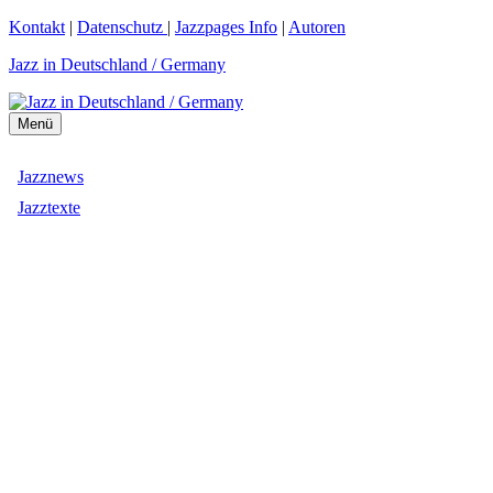
Zum
Kontakt
|
Datenschutz
|
Jazzpages Info
|
Autoren
Inhalt
Jazz in Deutschland / Germany
springen
Menü
Jazznews
Jazztexte