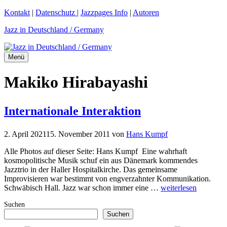
Zum
Kontakt
|
Datenschutz
|
Jazzpages Info
|
Autoren
Inhalt
Jazz in Deutschland / Germany
springen
Menü
Makiko Hirabayashi
Internationale Interaktion
2. April 2021
15. November 2011
von
Hans Kumpf
Alle Photos auf dieser Seite: Hans Kumpf Eine wahrhaft
kosmopolitische Musik schuf ein aus Dänemark kommendes
Jazztrio in der Haller Hospitalkirche. Das gemeinsame
Improvisieren war bestimmt von engverzahnter Kommunikation.
Schwäbisch Hall. Jazz war schon immer eine …
weiterlesen
Suchen
Suchen