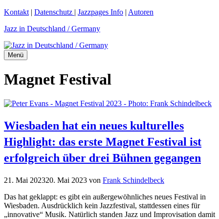
Zum
Kontakt
|
Datenschutz
|
Jazzpages Info
|
Autoren
Inhalt
Jazz in Deutschland / Germany
springen
Menü
Magnet Festival
Wiesbaden hat ein neues kulturelles
Highlight: das erste Magnet Festival ist
erfolgreich über drei Bühnen gegangen
21. Mai 2023
20. Mai 2023
von
Frank Schindelbeck
Das hat geklappt: es gibt ein außergewöhnliches neues Festival in
Wiesbaden. Ausdrücklich kein Jazzfestival, stattdessen eines für
„innovative“ Musik. Natürlich standen Jazz und Improvisation damit