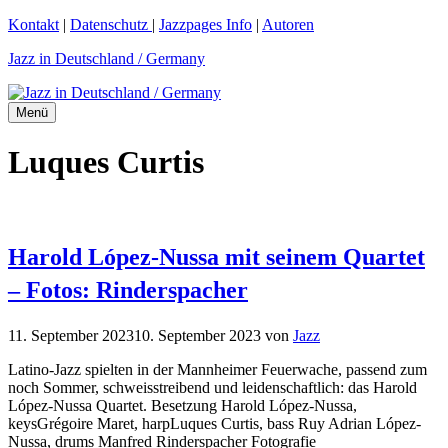
Zum
Kontakt
|
Datenschutz
|
Jazzpages Info
|
Autoren
Inhalt
Jazz in Deutschland / Germany
springen
Menü
Luques Curtis
Harold López-Nussa mit seinem Quartet
– Fotos: Rinderspacher
11. September 2023
10. September 2023
von
Jazz
Latino-Jazz spielten in der Mannheimer Feuerwache, passend zum
noch Sommer, schweisstreibend und leidenschaftlich: das Harold
López-Nussa Quartet. Besetzung Harold López-Nussa,
keysGrégoire Maret, harpLuques Curtis, bass Ruy Adrian López-
Nussa, drums Manfred Rinderspacher Fotografie