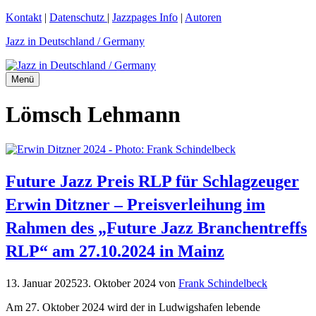
Zum
Kontakt
|
Datenschutz
|
Jazzpages Info
|
Autoren
Inhalt
Jazz in Deutschland / Germany
springen
Menü
Lömsch Lehmann
Future Jazz Preis RLP für Schlagzeuger
Erwin Ditzner – Preisverleihung im
Rahmen des „Future Jazz Branchentreffs
RLP“ am 27.10.2024 in Mainz
13. Januar 2025
23. Oktober 2024
von
Frank Schindelbeck
Am 27. Oktober 2024 wird der in Ludwigshafen lebende