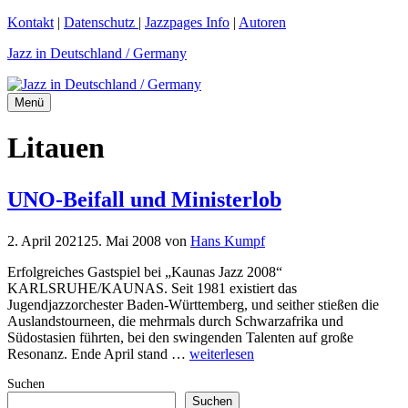
Zum
Kontakt
|
Datenschutz
|
Jazzpages Info
|
Autoren
Inhalt
Jazz in Deutschland / Germany
springen
Menü
Litauen
UNO-Beifall und Ministerlob
2. April 2021
25. Mai 2008
von
Hans Kumpf
Erfolgreiches Gastspiel bei „Kaunas Jazz 2008“
KARLSRUHE/KAUNAS. Seit 1981 existiert das
Jugendjazzorchester Baden-Württemberg, und seither stießen die
Auslandstourneen, die mehrmals durch Schwarzafrika und
Südostasien führten, bei den swingenden Talenten auf große
Resonanz. Ende April stand …
weiterlesen
Suchen
Suchen