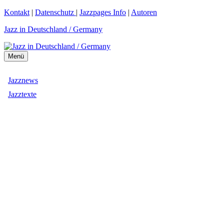
Zum
Kontakt
|
Datenschutz
|
Jazzpages Info
|
Autoren
Inhalt
Jazz in Deutschland / Germany
springen
Menü
Jazznews
Jazztexte