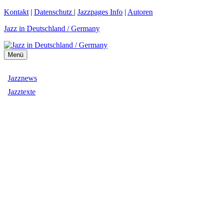
Zum
Kontakt
|
Datenschutz
|
Jazzpages Info
|
Autoren
Inhalt
Jazz in Deutschland / Germany
springen
Menü
Jazznews
Jazztexte