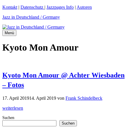
Zum
Kontakt
|
Datenschutz
|
Jazzpages Info
|
Autoren
Inhalt
Jazz in Deutschland / Germany
springen
Menü
Kyoto Mon Amour
Kyoto Mon Amour @ Achter Wiesbaden
– Fotos
17. April 2019
14. April 2019
von
Frank Schindelbeck
weiterlesen
Suchen
Suchen