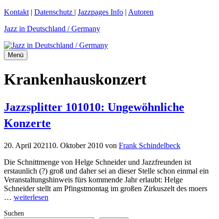
Zum
Kontakt
|
Datenschutz
|
Jazzpages Info
|
Autoren
Inhalt
Jazz in Deutschland / Germany
springen
Menü
Krankenhauskonzert
Jazzsplitter 101010: Ungewöhnliche
Konzerte
20. April 2021
10. Oktober 2010
von
Frank Schindelbeck
Die Schnittmenge von Helge Schneider und Jazzfreunden ist
erstaunlich (?) groß und daher sei an dieser Stelle schon einmal ein
Veranstaltungshinweis fürs kommende Jahr erlaubt: Helge
Schneider stellt am Pfingstmontag im großen Zirkuszelt des moers
…
weiterlesen
Suchen