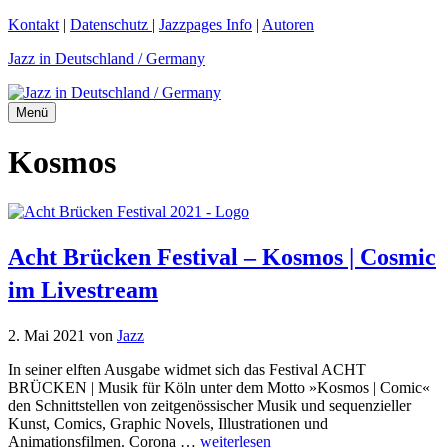
Zum
Kontakt
|
Datenschutz
|
Jazzpages Info
|
Autoren
Inhalt
Jazz in Deutschland / Germany
springen
Menü
Kosmos
Acht Brücken Festival – Kosmos | Cosmic
im Livestream
2. Mai 2021
von
Jazz
In seiner elften Ausgabe widmet sich das Festival ACHT
BRÜCKEN | Musik für Köln unter dem Motto »Kosmos | Comic«
den Schnittstellen von zeitgenössischer Musik und sequenzieller
Kunst, Comics, Graphic Novels, Illustrationen und
Animationsfilmen. Corona …
weiterlesen